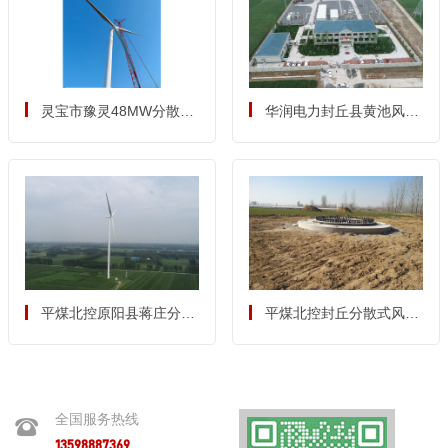
灵宝市豫灵48MW分散式
华润电力封丘县黄池风电
风电项目水土保持监理
项目水土保持监理总结报
告
平煤北控原阳县蒋庄分散
平煤北控封丘分散式风电
式风电项目水土保持监理
场项目水土保持监理
总结报告
全国服务热线
13598887369