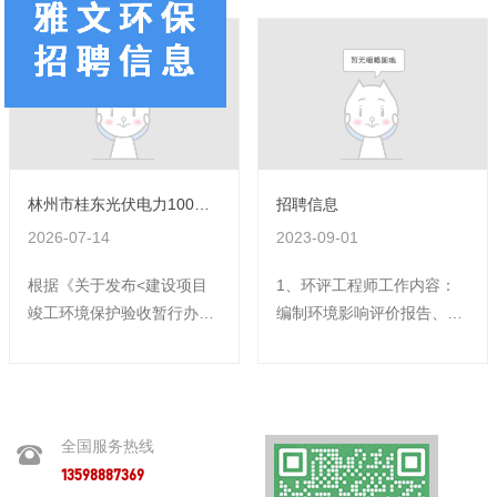
林州市桂东光伏电力100MWp平价上网项目（升压站）竣工环境保护验收信息公示
招聘信息
2026-07-14
2023-09-01
根据《关于发布<建设项目
1、环评工程师工作内容：
竣工环境保护验收暂行办法
编制环境影响评价报告、环
>的公告》（国环规环评
境影响验收调查报告、土壤
〔2017〕4号），林州市桂
污染场地调查报告等与环境
东新能源科技有限公司组织
保护相关的咨询报告。职位
开展了林州市桂东光伏电力
要求：1、需有环评工程师
全国服务热线
100MWp平价上网项目（升
证书。2、有相关工作经
13598887369
压站）竣工环保验收工作。
验，能独立完成简单类项目