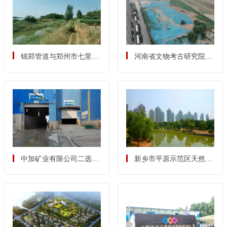
锦郑管道与郑州市七里河
河南省文物考古研究院
堤里小清河交叉迁改工程
（新院）项目水土保持方
水土保持方案报告表
案报告书
中加矿业有限公司二选厂
新乡市平原示范区天然渠
升级改造项目水土保持方
82+180-95+180河段治理
案报告书
项目一标段、二标段