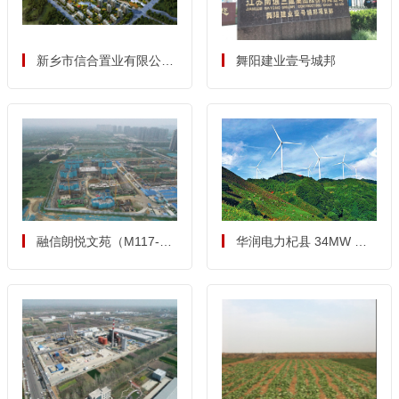
新乡市信合置业有限公司
舞阳建业壹号城邦
信合湖畔春天
融信朗悦文苑（M117-
华润电力杞县 34MW 分
02-01地块住宅项目）
散式风电项目