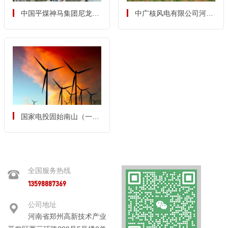
中国平煤神马集团尼龙科
中广核风电有限公司河南
技有限公司15万吨／年环
分公司伊川牛洼 100MW
己酮项目
风电一期项目水土保持方
案
国家电投固始南山（一
期）200MW风电项目
全国服务热线
13598887369
公司地址
河南省郑州高新技术产业