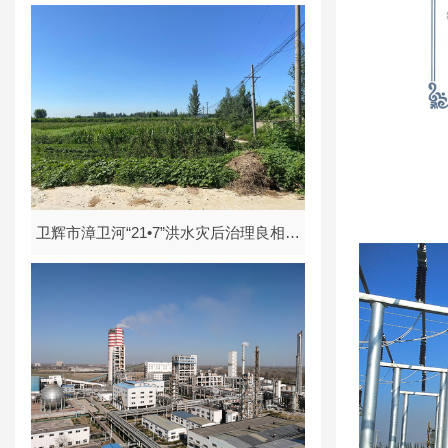
展规划（一期）（2021-2035）环境影响
报告书
卫辉市漳卫河“21•7”洪水灾后治理良相坡
蓄滞洪区建设项目环境影响报告表