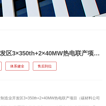
区3×350th+2×40MW热电联产项目
0万吨PC装置/年产37万吨双酚A装置
体系健全
售后到位
目）环境影响报告书
工厂直销
造业开发区3×350th+2×40MW热电联产项目（碳材料公司